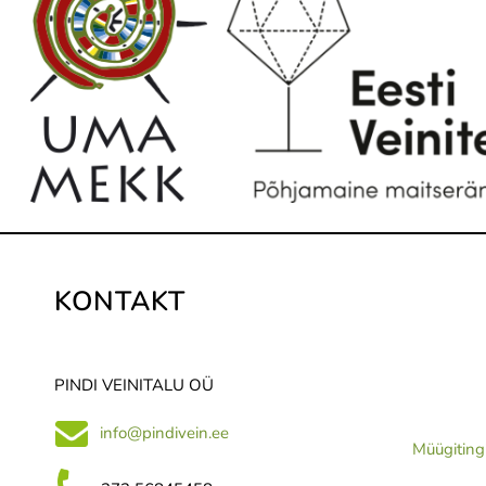
KONTAKT
PINDI VEINITALU OÜ
info@pindivein.ee
Müügitin