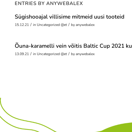
ENTRIES BY ANYWEBALEX
Sügishooajal villisime mitmeid uusi tooteid
/
/
15.12.21
in
Uncategorized @et
by
anywebalex
Õuna-karamelli vein võitis Baltic Cup 2021 ku
/
/
13.09.21
in
Uncategorized @et
by
anywebalex