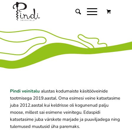
Pindi veinitalu
alustas kodumaiste käsitööveinide
tootmisega 2019.aastal. Oma esimesi veine katsetasime
juba 2012.aastal kui keldrisse oli kogunenud palju
moose, millest sai esimene veinitegu. Edaspidi
katsetasime juba värskete marjade ja puuviljadega ning
tulemused muutusid üha paremaks.