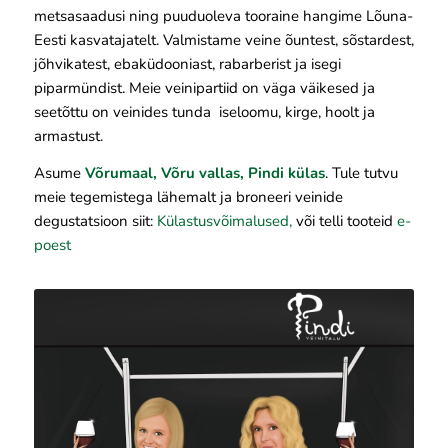
metsasaadusi ning puuduoleva tooraine hangime Lõuna-
Eesti kasvatajatelt. Valmistame veine õuntest, sõstardest,
jõhvikatest, ebaküdooniast, rabarberist ja isegi
piparmündist. Meie veinipartiid on väga väikesed ja
seetõttu on veinides tunda iseloomu, kirge, hoolt ja
armastust.
Asume
Võrumaal, Võru vallas, Pindi külas
. Tule tutvu
meie tegemistega lähemalt ja broneeri veinide
degustatsioon siit:
Külastusvõimalused,
või telli tooteid
e-
poest