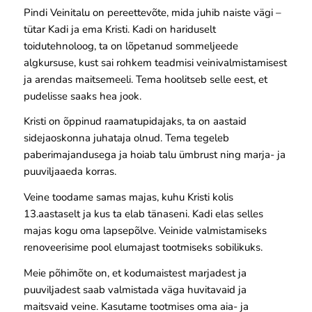
Pindi Veinitalu on pereettevõte, mida juhib naiste vägi –
tütar Kadi ja ema Kristi. Kadi on hariduselt
toidutehnoloog, ta on lõpetanud sommeljeede
algkursuse, kust sai rohkem teadmisi veinivalmistamisest
ja arendas maitsemeeli. Tema hoolitseb selle eest, et
pudelisse saaks hea jook.
Kristi on õppinud raamatupidajaks, ta on aastaid
sidejaoskonna juhataja olnud. Tema tegeleb
paberimajandusega ja hoiab talu ümbrust ning marja- ja
puuviljaaeda korras.
Veine toodame samas majas, kuhu Kristi kolis
13.aastaselt ja kus ta elab tänaseni. Kadi elas selles
majas kogu oma lapsepõlve. Veinide valmistamiseks
renoveerisime pool elumajast tootmiseks sobilikuks.
Meie põhimõte on, et kodumaistest marjadest ja
puuviljadest saab valmistada väga huvitavaid ja
maitsvaid veine. Kasutame tootmises oma aia- ja