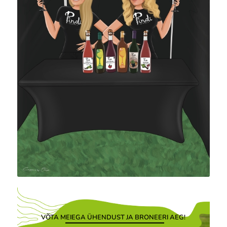
VÕTA MEIEGA ÜHENDUST JA BRONEERI AEG!